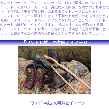
タロットカードの「ワンド」のスートは、14枚で構成されています。
「ワンド」のタロットカードは「身近な人間関係」を表すのが基本とな
り、全体的に「平和で安定感」のあるタロットカードになります。
「ワンド」のイメージ画像に併せて「平和や安定感」のある状況などを
考慮し、タロットカードのリーディングをしていくことで、「ワンド」
のスートの解釈がしやすくなります。 タロット占いの実践をする際
に、「ワンド」のスートが出てくる際には、基本は「安定や平和」とい
うような視点で状況や未来を読み解くことができると良いでしょう。
「ワンド14枚」の意味とイメージ
「ワンド14枚」の意味とイメージ