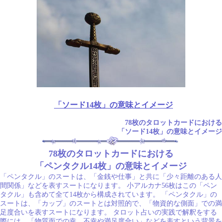
「ソード14枚」の意味とイメージ
78枚のタロットカードにおける
「ソード14枚」の意味とイメージ
78枚のタロットカードにおける
「ペンタクル14枚」の意味とイメージ
「ペンタクル」のスートは、「金銭や仕事」と共に「少々距離のある人
間関係」などを表すスートになります。 小アルカナ56枚はこの「ペン
タクル」も含めて全て14枚から構成されています。 「ペンタクル」の
スートは、「カップ」のスートとは対照的で、「物資的な側面」での満
足度合いを表すスートになります。 タロット占いの実践で解釈をする
際には、「物質面での幸、不幸や満足度合い」などを表すという背景を