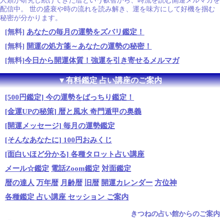
人類が研究し続けてきた暦という叡智から、時流を読む開運メルマガを
配信中。 世の盛衰や時の流れを読み解き、運を味方にして好機を掴む
秘密が分かります。
[無料]
あなたの毎月の運勢をズバリ鑑定！
[無料]
開運の処方箋～あなたの運勢の秘密！
[無料]
今日から開運体質！強運を引き寄せるメルマガ
▼有料鑑定 占い講座のご案内
[500円鑑定] 今の運勢をばっちり鑑定！
[金運UPの秘策] 暦と風水 奇門遁甲の奥義
[開運メッセージ] 毎月の運勢鑑定
[そんなあなたに] 100円おみくじ
[面白いほど分かる] 各種タロット占い講座
メール☆鑑定
電話Zoom鑑定
対面鑑定
暦の達人
万年暦
月齢暦
旧暦
開運カレンダー
方位神
各種鑑定 占い講座 セッション ご案内
きつねの占い館からのご案内