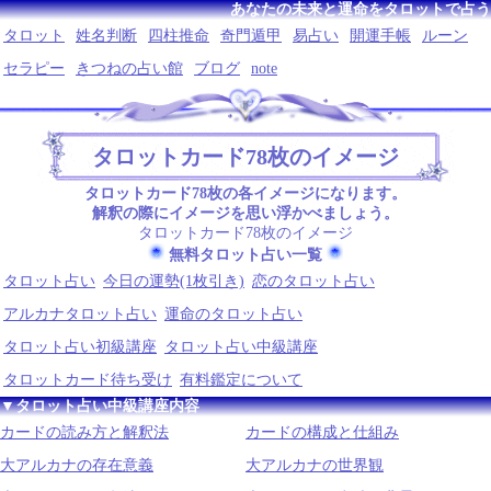
あなたの未来と運命をタロットで占う
タロット
姓名判断
四柱推命
奇門遁甲
易占い
開運手帳
ルーン
セラピー
きつねの占い館
ブログ
note
タロットカード78枚のイメージ
タロットカード78枚の各イメージになります。
解釈の際にイメージを思い浮かべましょう。
タロットカード78枚のイメージ
無料タロット占い一覧
タロット占い
今日の運勢(1枚引き)
恋のタロット占い
アルカナタロット占い
運命のタロット占い
タロット占い初級講座
タロット占い中級講座
タロットカード待ち受け
有料鑑定について
▼タロット占い中級講座内容
カードの読み方と解釈法
カードの構成と仕組み
大アルカナの存在意義
大アルカナの世界観