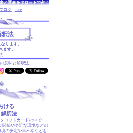
来と運命をタロットで占う
ブログ
note
解釈法
になります。
ちます。
法
枚の意味と解釈法
おける
と解釈法
のタロットカードの中で
交友関係や身近な環境などの
環境の安定や幸不幸などを