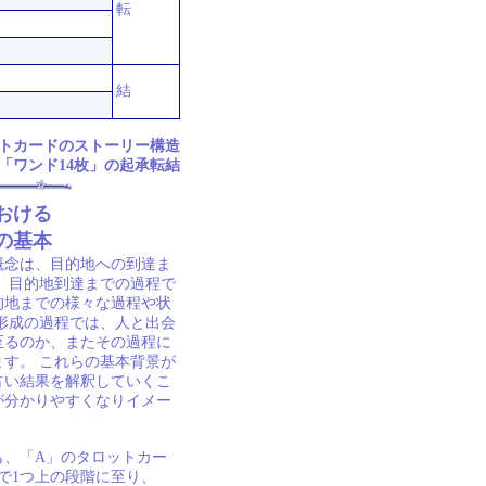
転
結
トカードのストーリー構造
「ワンド14枚」の起承転結
おける
の基本
概念は、目的地への到達ま
 目的地到達までの過程で
的地までの様々な過程や状
形成の過程では、人と出会
至るのか、またその過程に
す。 これらの基本背景が
占い結果を解釈していくこ
が分かりやすくなりイメー
も、「A」のタロットカー
で1つ上の段階に至り、