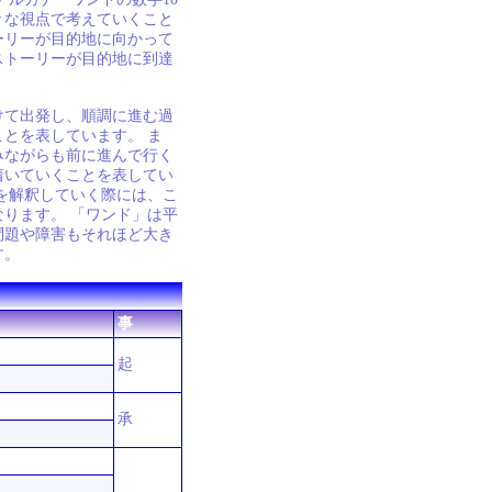
々な視点で考えていくこと
ーリーが目的地に向かって
ストーリーが目的地に到達
けて出発し、順調に進む過
とを表しています。 ま
みながらも前に進んで行く
着いていくことを表してい
を解釈していく際には、こ
ります。 「ワンド」は平
問題や障害もそれほど大き
す。
事
起
承