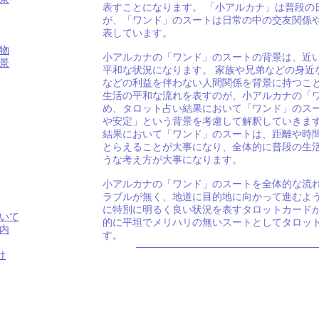
表すことになります。 「小アルカナ」は普段の
が、「ワンド」のスートは日常の中の交友関係
表しています。
物
小アルカナの「ワンド」のスートの背景は、近
景
平和な状況になります。 家族や兄弟などの身近
などの利益を伴わない人間関係を背景に持つこと
生活の平和な流れを表すのが、小アルカナの「
め、タロット占い結果において「ワンド」のス
や安定」という背景を考慮して解釈していきます
結果において「ワンド」のスートは、距離や時
とらえることが大事になり、全体的に普段の生
うな考え方が大事になります。
小アルカナの「ワンド」のスートを全体的な流
ラブルが無く、地道に目的地に向かって進むよう
に特別に明るく良い状況を表すタロットカード
いて
的に平坦でメリハリの無いスートとしてタロッ
内
す。
け