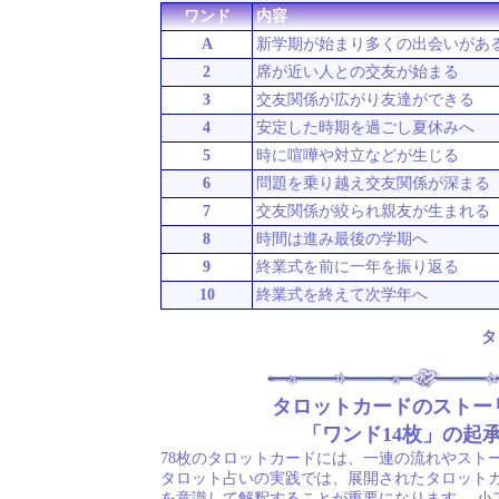
ワンド
内容
A
新学期が始まり多くの出会いがあ
2
席が近い人との交友が始まる
3
交友関係が広がり友達ができる
4
安定した時期を過ごし夏休みへ
5
時に喧嘩や対立などが生じる
6
問題を乗り越え交友関係が深まる
7
交友関係が絞られ親友が生まれる
8
時間は進み最後の学期へ
9
終業式を前に一年を振り返る
10
終業式を終えて次学年へ
タ
タロットカードのストー
「ワンド14枚」の起
78枚のタロットカードには、一連の流れやスト
タロット占いの実践では、展開されたタロット
を意識して解釈することが重要になります。 小