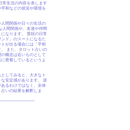
日常生活の内容を表します
や平和などの状況や環境を
い人間関係や日々の生活の
な人間関係や、友達や仲間
になります。 普段の日常
ワンド」のスートになるた
ートが出る場合には「平和
。 また、タロット占いの
間の概念は近いものとして
活に密着しているというよ
れとしてみると、大きなト
な安定感があります。 逆
があるわけではなく、全体
ト占いの結果を解釈しま