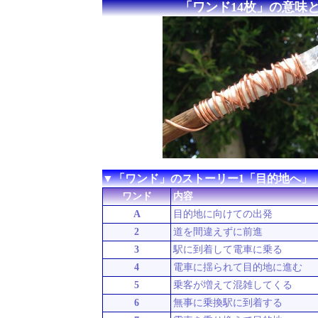
「ワンド14枚」の意味
▼「ワンド」のストーリー1「目的地へ」
ワンド
内容
A
目的地に向けての出発
2
道を間違えずに前進
3
駅に到着して電車に乗る
4
電車に揺られて目的地に進む
5
乗客が増えて混雑してくる
6
無事に乗換駅に到着する