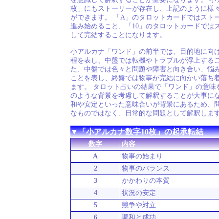
枚」にもストーリーが存在し、上記のように様
ができます。 「A」のタロットカードではスト
進み始めること、「10」のタロットカードでは
して完結することになります。
小アルカナ「ワンド」の前半では、目的地に向
程を表し、中盤では転機やトラブルが浮上するこ
た、中盤では色々と問題や障害と向き合い、悩
ことを表し、終盤では物事が完結に向かい落ち
ます。 タロット占いの結果で「ワンド」の意味
のような背景を考慮して解釈することが大事にな
和や安定といった意味合いが背景にあるため、
なものではなく、日常的な問題として解釈しま
▼「小アルカナ数字10枚」の起承転結
数字
内容
A
物事の始まり
2
物事のバランス
3
かかわりの本質
4
状況の安定
5
競争や対立
6
調和と成功