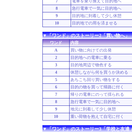
7
電車を乗り換えて目的地へ
8
急行電車で一気に目的地へ
9
目的地に到着して少し休憩
10
目的地での用を済ませる
▼「ワンド」のストーリー2「買い物へ」
ワンド
内容
A
買い物に向けての出発
2
目的地への電車に乗る
3
目的地周辺で物色する
4
休憩しながら何を買うか決める
5
あちこち回り買い物をする
6
目的の物を買って帰路に付く
7
帰りの電車にのって揺られる
8
急行電車で一気に目的地へ
9
地元に到着して少し休憩
10
重い荷物を抱えて自宅に付く
▼「ワンド」のストーリー3「学校と友達