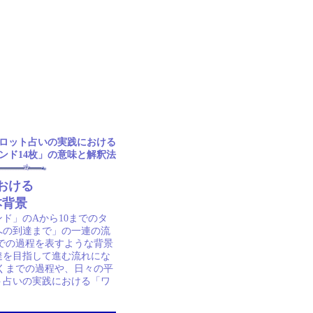
ロット占いの実践における
ンド14枚」の意味と解釈法
おける
本背景
ド」のAから10までのタ
への到達まで」の一連の流
での過程を表すような背景
達を目指して進む流れにな
くまでの過程や、日々の平
ト占いの実践における「ワ