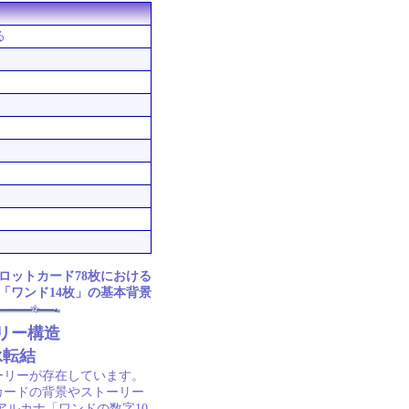
る
ロットカード78枚における
「ワンド14枚」の基本背景
リー構造
承転結
ーリーが存在しています。
カードの背景やストーリー
アルカナ「ワンドの数字10