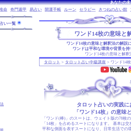
あなたの未
推命
奇門遁甲
易占い
開運手帳
ルーン
セラピー
きつねの占い館
占い一覧
ワンド14枚の意味と
ワンド14枚の意味と解釈法の解説
ワンドは平和な環境や背景を持
ワンド14枚の意味と解釈
タロット
>
タロット占い中級講座
> ワンド14
.
タロット占いの実践に
法
「ワンド14枚」の意味
「ワンド(棒)」のスートは、ウェイト版の78枚
「14枚」を占めるスートになります。 基本は
平和な側面を表すスートになり、日常生活での
景