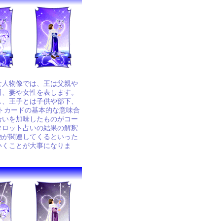
な人物像では、王は父親や
司、妻や女性を表します。
し、王子とは子供や部下、
トカードの基本的な意味合
合いを加味したものがコー
タロット占いの結果の解釈
物が関連してくるといった
いくことが大事になりま