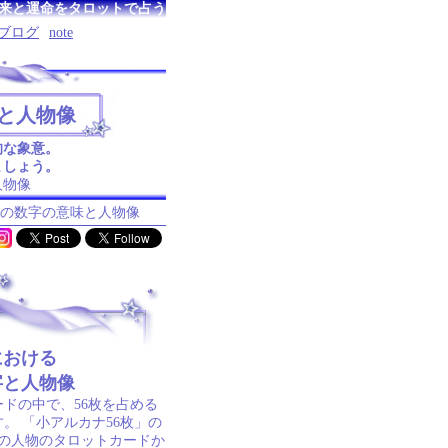
来と運命をタロットで占う
ブログ
note
と人物像
的な象意。
ましょう。
人物像
ナの数字の意味と人物像
における
字と人物像
ドの中で、56枚を占める
。 「小アルカナ56枚」の
枚の人物のタロットカードか