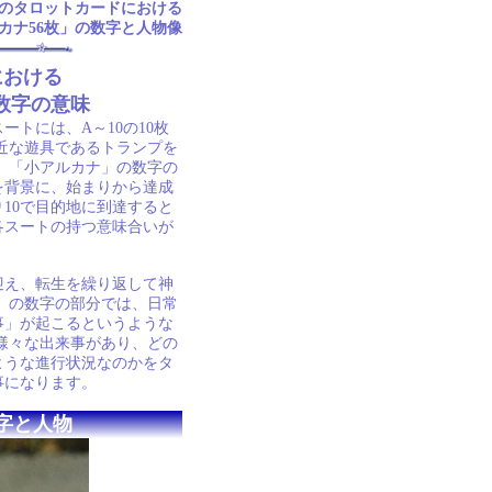
枚のタロットカードにおける
カナ56枚」の数字と人物像
における
数字の意味
ートには、A～10の10枚
近な遊具であるトランプを
 「小アルカナ」の数字の
を背景に、始まりから達成
10で目的地に到達すると
各スートの持つ意味合いが
迎え、転生を繰り返して神
」の数字の部分では、日常
事」が起こるというような
様々な出来事があり、どの
ような進行状況なのかをタ
事になります。
字と人物