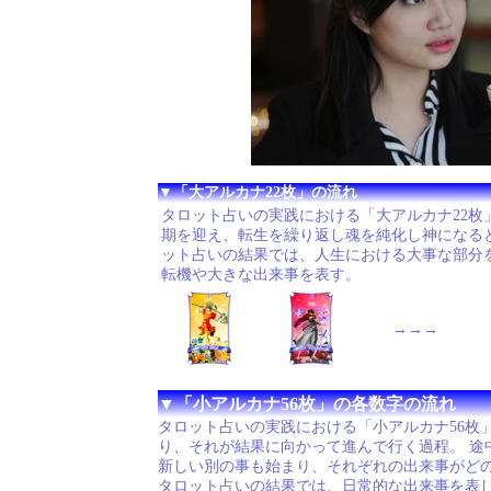
▼「大アルカナ22枚」の流れ
タロット占いの実践における「大アルカナ22枚
期を迎え、転生を繰り返し魂を純化し神になる
ット占いの結果では、人生における大事な部分
転機や大きな出来事を表す。
→→→
▼「小アルカナ56枚」の各数字の流れ
タロット占いの実践における「小アルカナ56枚
り、それが結果に向かって進んで行く過程。 途
新しい別の事も始まり、それぞれの出来事がど
タロット占いの結果では、日常的な出来事を表