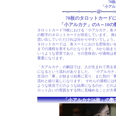
78
「小アル
78枚のタロットカード
「小アルカナ」のA～10の
タロットカード78枚における「小アルカナ」各ス
の数字のタロットカードが存在しています。 身
思い出していただければ分かりやすいでしょう。
タロットカードは、各スートにおける意味合い
までの過程を表すものとなります。 Aから始まり
いうような背景であり、その意味合いや過程は
重要になります。
「大アルカナ」の解説では、人が生まれて死を
になるという流れがありました。 「小アルカナ
生活の「事」が始まり結果に至り、また別の「
流れと繰り返しになります。 それらの過程には
ような状況でどのような結果になるのか、どの
ロット占いの実践をする時に見極めることが大
「小アルカナ56枚」の数