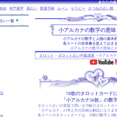
あなたの未
推命
奇門遁甲
易占い
開運手帳
ルーン
セラピー
きつねの占い館
占い一覧
小アルカナの数字の意味
小アルカナの数字と人物の基本
各スートの全体像を捉えておき
小アルカナの数字の意味と
タロット
>
タロット占い中級講座
> 小アルカ
.
78枚のタロットカード
法
「小アルカナ56枚」の数
タロット占いの実践で用いる78枚のタロットカー
「小アルカナ」の考え方の詳細な解説になります
各スートのタロットカードは、10枚の数字と4
景