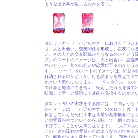
ような出来事が生じるのかを表す。
→→→
タロットカード「小アルカナ」における「ワン
は、人と出会い、交友関係を形成し、親友にな
い、その人との交友関係がどうなるのかという流
プ」のスートのイメージは、人と出会い、恋愛
のかどうか、別の出会いや恋愛に至るのかどう
す。 「ソード」のスートのイメージは、問題や
解消されるのかどうか、行き詰まりを迎えて全
かという流れになります。 「ペンタクル」のス
て仕事と地道に向き合い、安定した収入を得て
転職して新しい環境にて才能を発揮するのかと
タロット占いの実践をする際には、このような
のイメージは、「小アルカナ」のタロットカー
釈をしていくために大事な背景や基本概念になり
いや背景を持つというのを加味して、個々のタ
下げていくことが大事になります。 「大アルカ
この一連の流れや背景がどのようなものである
で、解釈が大きく変わっていきます。 78枚の