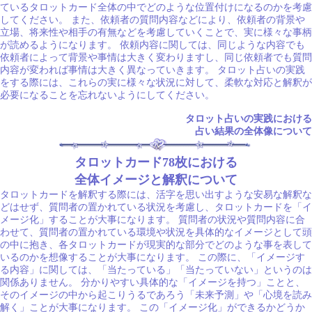
ているタロットカード全体の中でどのような位置付けになるのかを考慮
してください。 また、依頼者の質問内容などにより、依頼者の背景や
立場、将来性や相手の有無などを考慮していくことで、実に様々な事柄
が読めるようになります。 依頼内容に関しては、同じような内容でも
依頼者によって背景や事情は大きく変わりますし、同じ依頼者でも質問
内容が変われば事情は大きく異なっていきます。 タロット占いの実践
をする際には、これらの実に様々な状況に対して、柔軟な対応と解釈が
必要になることを忘れないようにしてください。
タロット占いの実践における
占い結果の全体像について
タロットカード78枚における
全体イメージと解釈について
タロットカードを解釈する際には、活字を思い出すような安易な解釈な
どはせず、質問者の置かれている状況を考慮し、タロットカードを「イ
メージ化」することが大事になります。 質問者の状況や質問内容に合
わせて、質問者の置かれている環境や状況を具体的なイメージとして頭
の中に抱き、各タロットカードが現実的な部分でどのような事を表して
いるのかを想像することが大事になります。 この際に、「イメージす
る内容」に関しては、「当たっている」「当たっていない」というのは
関係ありません。 分かりやすい具体的な「イメージを持つ」ことと、
そのイメージの中から起こりうるであろう「未来予測」や「心境を読み
解く」ことが大事になります。 この「イメージ化」ができるかどうか