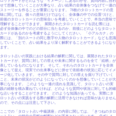
ロットカードがどのような「イメージ」にあるのかを、質問内容に合わ
せて想像していくことが大事なり、占い結果の全体像をつなげて一連の
ストーリーを作ることが重要になります。 78枚のタロットカードの意
味に関しては、個々の意味だけではなく、全体像の中での位置づけと、
前後のタロットカードの意味合いを考慮していくことで、本当の意味で
理解することができます。 展開されたタロットカードを読む際には、
必ず全体像の中でのどの部分に当たるのか、前後にどのようなタロット
カードがあるのかを考慮するようにしてください。 「小アルカナ」の
際には、「別のスートの同じ数字や人物のタロットカード」なども意識
していくことで、占い結果をより深く解釈することができるようになり
ます。
タロット占いの実践における結果の解釈に関しては、展開されたタロッ
トカードが、質問に対しての答えや未来に関するものを全て「絵柄」が
表しているものになります。 そして、それらのタロットカードを全体
像として捉え、現実での出来事などに併せて依頼者の状況に応じてイメ
ージ化していきます。 その中で質問に対しての答えを掘り下げていく
こと、未来の状況がどのようになっていくのかを想像していくことが大
事になります。 このような一連の流れを意識して、タロット占いの実
践の経験を積み重ねていければ、どのような質問や状況に対しても的確
な占いをすることができます。 どのような知識があっても、実際にタ
ロット占いの実践をする際の解釈に活用できなければ意味がありません
ので、その点には注意して下さい。
ここでの「タロット占い中級講座」の内容に関しては、「きつねのタロ