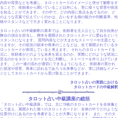
内容や背景などを考慮し、タロットカードのイメージと併せて解釈をす
ることで、依頼者から聞いていること以外にも、実に様々な背景や状況
を知ることができます。 その中で、どの内容に焦点をあてるのか、ど
のような言葉で伝えていくのかは、占いをする側の能力や判断基準、性
格やスタンスなどで大きく変わることになります。
タロット占いの中級解釈の基本では、依頼者を主人公として自分自身が
舞台の演出を担当し、脚本を展開されたタロットカードに委ねるという
スタンスになります。 質問内容などが大まかなストーリーや主題とな
りますが、その状況の顛末や将来のことなどは、全て展開されているタ
ロットカードが表現していると考えます。 それらのタロットカードを
元に、依頼者がどのような未来を迎えるのか、実際にどのような状況に
至るのかをタロットカードを元に判断し、ストーリーを作り上げていき
ます。 この一連の流れが適切にできるようになると、依頼者の置かれ
た状況や背景、将来に訪れるであろう出来事などが、実に詳細なイメー
ジとしてタロットカードから受け取ることができます。
タロット占いの実践における
タロットカードの中級解釈
タロット占い中級講座の総括
「タロット占い中級講座」では、主に78枚のタロットカードを全体像と
して捉え、展開された個々のタロットカードが、全体の中でどのような
位置付けにあるのかを考慮することが大事になります。 また、そのタ