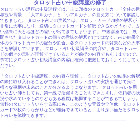
タロット占い中級講座の修了
タロット占い講座の中級課程では、主に78枚のタロットカード全体の世
界観や背景、「大アルカナ」と「小アルカナ」の捉え方について解説し
てきました。 タロット占いの実践では、タロットカード78枚の解釈が
非常に大事になり、適切にタロットカードを解釈できるかどうかで、占
い結果に天と地ほどの違いが出てきてしまいます。 中級講座では、展
開されたタロットカードの個々の意味の解釈だけではなく、占い結果全
体のタロットカードの配分や割合、各タロットカードの背景などの大事
さを解説しています。 タロット占い初級講座の内容や、タロットカー
ドの個々の意味が理解できていることが前提の内容でもありますので、
事前にタロット占い初級講座の内容は確実に把握しておくようにしてく
ださい。
「タロット占い中級講座」の内容を理解し、タロット占いの結果の解釈
の際に取り入れることができれば、タロット占いの実践を通じて実に
様々な事柄や未来のことが分かるようになります。 タロット占いを用
いた占い師としても、第一線で活躍することもできますし、依頼者の状
況や求めているものなどもある程度は把握することができるでしょう。
無料のタロット占いをする際にも、このような背景や全体像、タロット
カード78枚のつながりなどが理解できていると、より深い当たるタロッ
ト占いを体験できます。