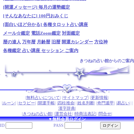
[開運メッセージ] 毎月の運勢鑑定
[そんなあなたに] 100円おみくじ
[面白いほど分かる] 各種タロット占い講座
メール☆鑑定
電話Zoom鑑定
対面鑑定
暦の達人
万年暦
月齢暦
旧暦
開運カレンダー
方位神
各種鑑定 占い講座 セッション ご案内
きつねの占い館からのご案内
.
|
無料占いについて
| |
サイトマップ
| |
更新情報
|
|
ルーン
| |
セラピー
| |
開運手帳
| |
四柱推命
| |
姓名判断
| |
奇門遁甲
| |
易占い
| |
漢字辞典
|
|
きつねの占い館
| |
運営会社
| |
特商法表記
| |
問合せ
|
▼無料会員ログイン
ID:
PASS: