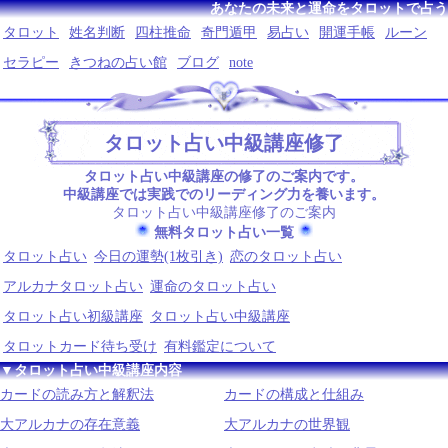
あなたの未来と運命をタロットで占う
タロット
姓名判断
四柱推命
奇門遁甲
易占い
開運手帳
ルーン
セラピー
きつねの占い館
ブログ
note
タロット占い中級講座修了
タロット占い中級講座の修了のご案内です。
中級講座では実践でのリーディング力を養います。
タロット占い中級講座修了のご案内
無料タロット占い一覧
タロット占い
今日の運勢(1枚引き)
恋のタロット占い
アルカナタロット占い
運命のタロット占い
タロット占い初級講座
タロット占い中級講座
タロットカード待ち受け
有料鑑定について
▼タロット占い中級講座内容
カードの読み方と解釈法
カードの構成と仕組み
大アルカナの存在意義
大アルカナの世界観