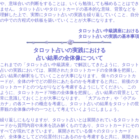
や、意味合いの判断をすることは、いくら勉強しても極めることはでき
ません。 タロット占いやタロットカードの基本的な意味、背景などを
理解した上で、実際にタロット占いの実践を繰り返していくこと、自分
の中での方程式や鉄板を築いていくことが大事になります。
タロット占い中級講座における
タロット占いの実践の基本事項
タロット占いの実践における
占い結果の全体像について
これまでの「タロット占い中級講座」で解説してきたように、タロット
占いの実践においては、展開されたタロットカードの全体像を把握し、
占い結果の解釈をしていくことが大事になります。 個々のタロットカ
ードが、全体の中でどの部分にあたるのかを考慮すると共に、前後のタ
ロットカードとのつながりなどを考慮するようにしてください。 この
ように、タロットカード78枚の全体像を把握し、占い結果の背景として
常に意識しておくことが大事になります。 「大アルカナ」や「小アル
カナ」の各スートの概念を考慮し、タロット占いの結果をタロットの世
界観の全体像の中の一つとして考えていくようにしましょう。
繰り返しにもなりますが、タロット占いとは展開されているタロットカ
ードから質問内容や未来を読み解くものであり、タロットカードにその
すべてが現れてきています。 展開されている個々のタロットカード
が、全体像としてどの位置付けにあるのかを考慮すると共に、展開され