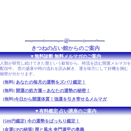
きつねの占い館からのご案内
▼無料診断 無料メルマガのご案内
人類が研究し続けてきた暦という叡智から、時流を読む開運メルマガを
配信中。 世の盛衰や時の流れを読み解き、運を味方にして好機を掴む
秘密が分かります。
[無料]
あなたの毎月の運勢をズバリ鑑定！
[無料]
開運の処方箋～あなたの運勢の秘密！
[無料]
今日から開運体質！強運を引き寄せるメルマガ
▼有料鑑定 占い講座のご案内
[500円鑑定] 今の運勢をばっちり鑑定！
[金運UPの秘策] 暦と風水 奇門遁甲の奥義