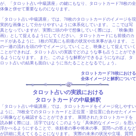
が、「タロット占い中級講座」の鍵にもなり、タロットカード78枚の全
体像と併せて重要なものになります。
「タロット占い中級講座」では、78枚のタロットカードのイメージを現
実的な画像として分かりやすいように体系化しています。 ここでは写
真となっていますが、実際に頭の中で想像していく際には、「映像(動
画)」として捉えるようにしてください。 タロットカードにも前後のカ
ードがあるように、1枚の写真にも前後の状況や出来事があります。 こ
の一連の流れを頭の中でイメージしていくこと、映像として捉えていく
ことができれば、タロット占いの実践でどのような事も占うことができ
るようになります。 また、このような解釈ができるようになれば、タ
ロット占いの結果も面白いように当たることとなるでしょう。
タロットカード78枚における
全体イメージと解釈について
タロット占いの実践における
タロットカードの中級解釈
「タロット占い中級講座」では、タロットカードをイメージ化しやすい
ように、78枚全てのタロットカードと正位置・逆位置に合わせたイメー
ジ画像なども確認することができます。 展開されたタロットカードを
読み解く際には、活字ではなくこのような「具体的なイメージ」を思い
浮かべるようにすることで、依頼者の事や将来の事、質問への答えなど
が詳細に見えてくることになります。 実際の未来の状況や立場、質問